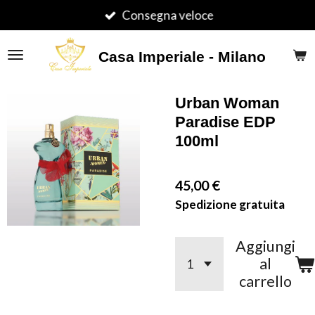
Vai
Consegna veloce
al
contenuto
Casa Imperiale - Milano
principale
Urban Woman
Paradise EDP
100ml
45,00 €
Spedizione gratuita
Aggiungi
al
carrello