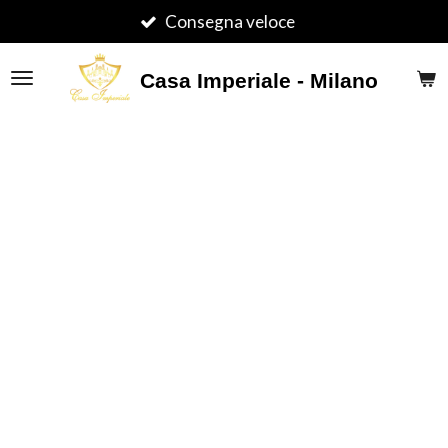
Vai
Consegna veloce
al
contenuto
Casa Imperiale - Milano
principale