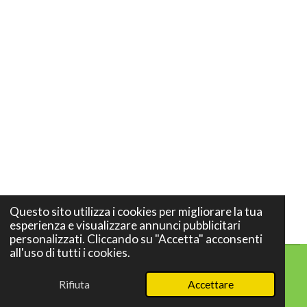
Questo sito utilizza i cookies per migliorare la tua
esperienza e visualizzare annunci pubblicitari
personalizzati. Cliccando su "Accetta" acconsenti
all'uso di tutti i cookies.
© 2024 - 2026 Casaimperiale
Rifiuta
Accettare
Fornito da
Webador