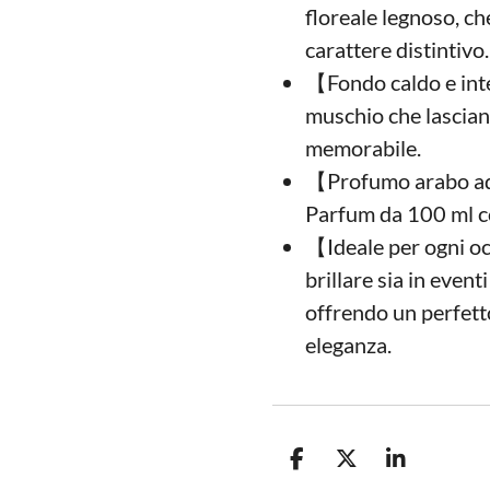
floreale legnoso, ch
carattere distintivo.
【Fondo caldo e int
muschio che lascian
memorabile.
【Profumo arabo ad 
Parfum da 100 ml co
【Ideale per ogni o
brillare sia in event
offrendo un perfetto
eleganza.
C
C
C