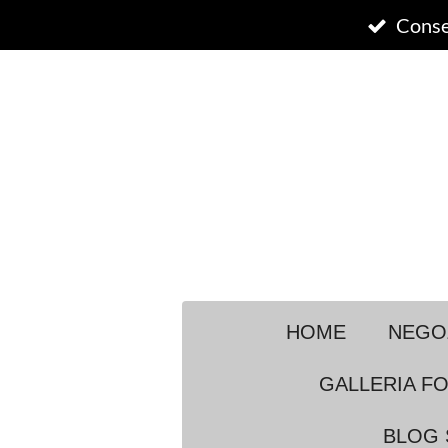
Vai
Conse
al
contenuto
principale
HOME
NEGO
GALLERIA F
BLOG 