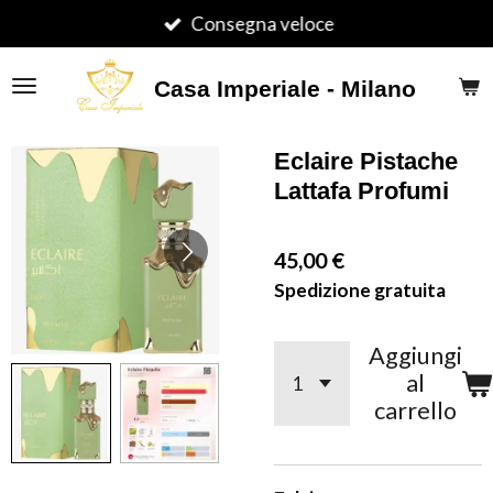
Vai
Consegna veloce
al
contenuto
Casa Imperiale - Milano
principale
Eclaire Pistache
Lattafa Profumi
45,00 €
Spedizione gratuita
Aggiungi
al
carrello