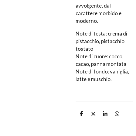
avvolgente, dal
carattere morbido e
moderno.
Note di testa: crema di
pistacchio, pistacchio
tostato
Note di cuore: cocco,
cacao, panna montata
Note di fondo: vaniglia,
latte e muschio.
C
C
C
C
o
o
o
o
n
n
n
n
d
d
d
d