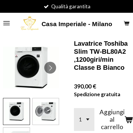
Vai
Qualità garantita
al
contenuto
Casa Imperiale - Milano
principale
Lavatrice Toshiba
Slim TW-BL80A2
,1200giri/min
Classe B Bianco
390,00 €
Spedizione gratuita
Aggiungi
al
carrello