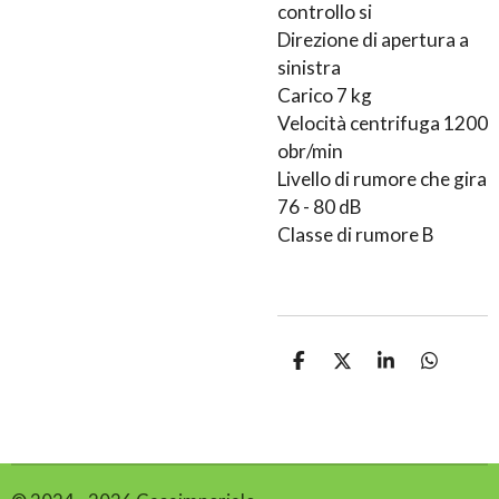
controllo si
Direzione di apertura a
sinistra
Carico 7 kg
Velocità centrifuga 1200
obr/min
Livello di rumore che gira
76 - 80 dB
Classe di rumore B
C
C
C
C
o
o
o
o
n
n
n
n
d
d
d
d
i
i
i
i
v
v
v
v
i
i
i
i